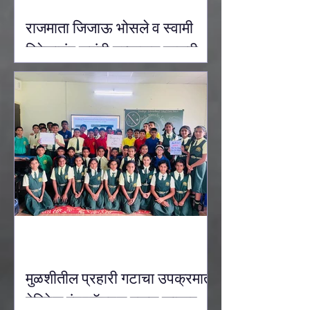
राजमाता जिजाऊ भोसले व स्वामी
विवेकानंद जयंती उत्साहात साजरी
करण्यात आली.
मुळशीतील प्रहारी गटाचा उपक्रमात
हेरिटेज इंटरनॅशनल स्कूल कासार