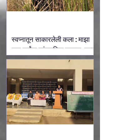
स्वप्नातून साकारलेली कला : माझा
पाच वर्षांचा सांस्कृतिक प्रवास: उल्का
देवऱुखकर