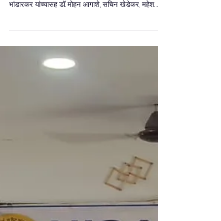
"भविष्यात 'नाफा'च्या माध्यमातून हॉलिवूडमध्ये काम करण्याचे
स्वप्नं पूर्ण होतील" - जेष्ठ अभिनेते अमोल पालेकर मधुर
भांडारकर यांच्यासह डॉ. मोहन आगाशे, सचिन खेडेकर, महेश
कोठारे, अश्विनी भावे, सोनाली कुलकर्णी, स्वप्नील जोशी, अवधूत
गुप्ते, आदिनाथ कोठारे, वैदेही परशुरामी यांचाही 'नाफा फिल्म
अवार्ड नाईट'मध्ये विशेष गौरव!