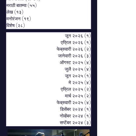
मराठी बातम्या
(५५)
५५ posts
लेख
(१३)
१३ posts
मनोरंजन
(१९)
१९ posts
विशेष
(२८)
२८ posts
जून २०२६
(१)
१ post
एप्रिल २०२६
(१)
१ post
फेब्रुवारी २०२६
(२)
२ posts
जानेवारी २०२६
(३)
३ posts
ऑगस्ट २०२५
(४)
४ posts
जुलै २०२५
(४)
४ posts
जून २०२५
(१)
१ post
मे २०२५
(४)
४ posts
एप्रिल २०२५
(२)
२ posts
मार्च २०२५
(२)
२ posts
फेब्रुवारी २०२५
(४)
४ posts
डिसेंबर २०२४
(१)
१ post
नोव्हेंबर २०२४
(१)
१ post
सप्टेंबर २०२४
(३)
३ posts