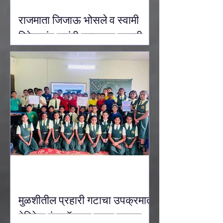
राजमाता जिजाऊ भोसले व स्वामी
विवेकानंद जयंती उत्साहात साजरी
करण्यात आली.
मुळशीतील प्रहारी गटाचा उपक्रमात
हेरिटेज इंटरनॅशनल स्कूल कासार