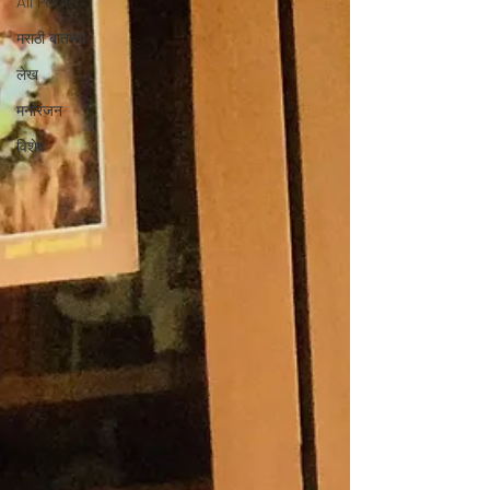
All Posts
मराठी बातम्या
लेख
मनोरंजन
विशेष