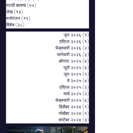
मराठी बातम्या
(५५)
५५ posts
लेख
(१३)
१३ posts
मनोरंजन
(१९)
१९ posts
विशेष
(२८)
२८ posts
जून २०२६
(१)
१ post
एप्रिल २०२६
(१)
१ post
फेब्रुवारी २०२६
(२)
२ posts
जानेवारी २०२६
(३)
३ posts
ऑगस्ट २०२५
(४)
४ posts
जुलै २०२५
(४)
४ posts
जून २०२५
(१)
१ post
मे २०२५
(४)
४ posts
एप्रिल २०२५
(२)
२ posts
मार्च २०२५
(२)
२ posts
फेब्रुवारी २०२५
(४)
४ posts
डिसेंबर २०२४
(१)
१ post
नोव्हेंबर २०२४
(१)
१ post
सप्टेंबर २०२४
(३)
३ posts