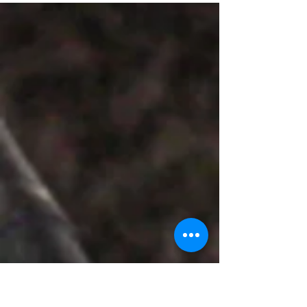
असलेले ज्येष्ठ साहित्यिक, विचारवंत आणि वक्ते दाजी पणशीकर
यांना भावपूर्ण श्रद्धांजली.