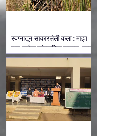
स्वप्नातून साकारलेली कला : माझा
पाच वर्षांचा सांस्कृतिक प्रवास: उल्का
देवऱुखकर