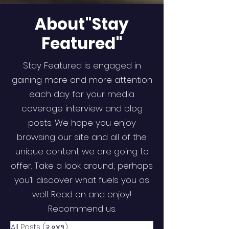
About"Stay
Featured"
Stay Featured is engaged in
gaining more and more attention
each day for your media
coverage interview and blog
posts. We hope you enjoy
browsing our site and all of the
unique content we are going to
offer. Take a look around; perhaps
you’ll discover what fuels you as
well. Read on and enjoy!
Recommend us.
All Posts
(२,०४१)
२,०४१ posts