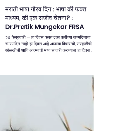
Team Stay Featured
Feb 27
2 min read
मराठी भाषा गौरव दिन : भाषा की फक्त
माध्यम, की एक सजीव चेतना? :
Dr.Pratik Mungekar FRSA
२७ फेब्रुवारी — हा दिवस फक्त एका कवीच्या जन्मदिनाचा
स्मरणदिन नाही; हा दिवस आहे आपल्या विचारांची, संस्कृतीची,
ओळखीची आणि आत्म्याची भाषा साजरी करण्याचा. हा दिवस
साजरा केला जातो कारण तो महान कवी कुसुमाग्रज यांच्या
जन्मदिनी येतो. पण आज आपण मराठी भाषा गौरव दिनाकडे एका
नव्या, कदाचित कधीही न ऐकलेल्या दृष्टिकोनातून पाहूया. १️
मराठी – संवादाचे साधन की विचारांची प्रयोगशाळा? आपण
अनेकदा म्हणतो, "मराठी ही आपली मातृभाषा आहे." पण मातृभाषा
म्हणजे नेमके काय? मराठी ही फक्त शब्दांची माळ नाही; त