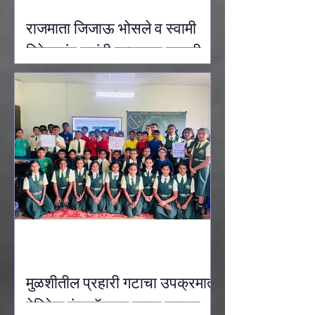
राजमाता जिजाऊ भोसले व स्वामी
विवेकानंद जयंती उत्साहात साजरी
करण्यात आली.
मुळशीतील प्रहारी गटाचा उपक्रमात
हेरिटेज इंटरनॅशनल स्कूल कासार