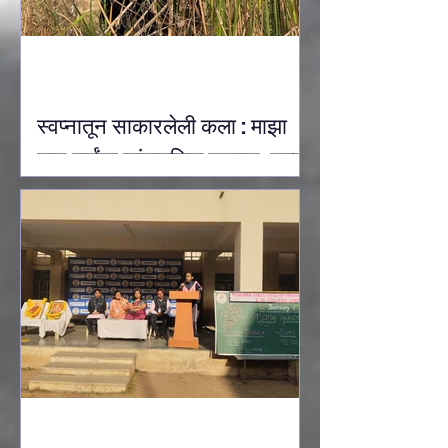
स्वप्नातून साकारलेली कला : माझा
पाच वर्षांचा सांस्कृतिक प्रवास: उल्का
देवऱुखकर