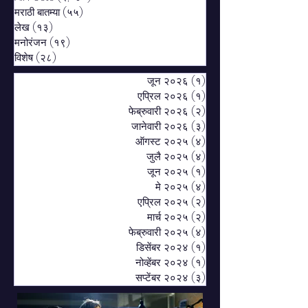
मराठी बातम्या
(५५)
५५ posts
लेख
(१३)
१३ posts
मनोरंजन
(१९)
१९ posts
विशेष
(२८)
२८ posts
जून २०२६
(१)
१ post
एप्रिल २०२६
(१)
१ post
फेब्रुवारी २०२६
(२)
२ posts
जानेवारी २०२६
(३)
३ posts
ऑगस्ट २०२५
(४)
४ posts
जुलै २०२५
(४)
४ posts
जून २०२५
(१)
१ post
मे २०२५
(४)
४ posts
एप्रिल २०२५
(२)
२ posts
मार्च २०२५
(२)
२ posts
फेब्रुवारी २०२५
(४)
४ posts
डिसेंबर २०२४
(१)
१ post
नोव्हेंबर २०२४
(१)
१ post
सप्टेंबर २०२४
(३)
३ posts