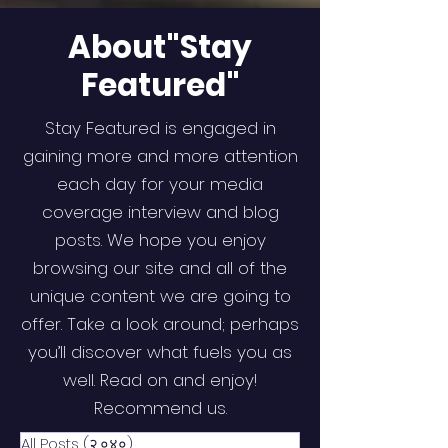
About"Stay
Featured"
Stay Featured is engaged in
gaining more and more attention
each day for your media
coverage interview and blog
posts. We hope you enjoy
browsing our site and all of the
unique content we are going to
offer. Take a look around; perhaps
you’ll discover what fuels you as
well. Read on and enjoy!
Recommend us.
All Posts
(२,०४०)
२,०४० posts