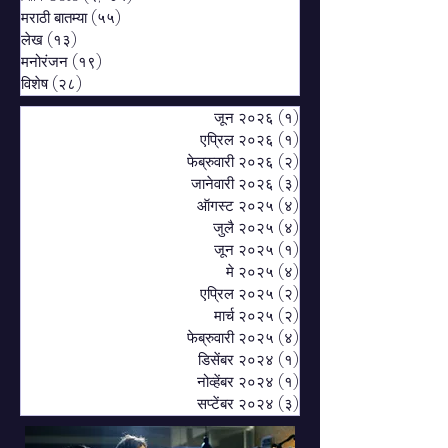
मराठी बातम्या
(५५)
५५ posts
लेख
(१३)
१३ posts
मनोरंजन
(१९)
१९ posts
विशेष
(२८)
२८ posts
जून २०२६
(१)
१ post
एप्रिल २०२६
(१)
१ post
फेब्रुवारी २०२६
(२)
२ posts
जानेवारी २०२६
(३)
३ posts
ऑगस्ट २०२५
(४)
४ posts
जुलै २०२५
(४)
४ posts
जून २०२५
(१)
१ post
मे २०२५
(४)
४ posts
एप्रिल २०२५
(२)
२ posts
मार्च २०२५
(२)
२ posts
फेब्रुवारी २०२५
(४)
४ posts
डिसेंबर २०२४
(१)
१ post
नोव्हेंबर २०२४
(१)
१ post
सप्टेंबर २०२४
(३)
३ posts