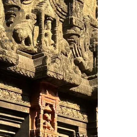
All Posts
मराठी बातम्या
लेख
मनोरंजन
विशेष