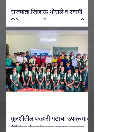
राजमाता जिजाऊ भोसले व स्वामी
विवेकानंद जयंती उत्साहात साजरी
करण्यात आली.
मुळशीतील प्रहारी गटाचा उपक्रमात
हेरिटेज इंटरनॅशनल स्कूल कासार