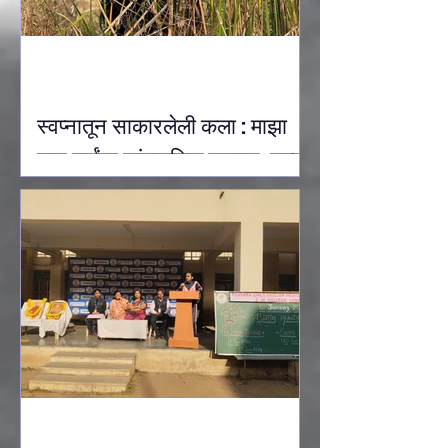
स्वप्नातून साकारलेली कला : माझा
पाच वर्षांचा सांस्कृतिक प्रवास: उल्का
देवऱुखकर