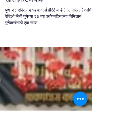
त्रिशुंड गणपतीपासून लाल महालापर्यंत -
वर्ल्ड हेरिटेज डे निमित्त रेडिओ मिर्ची पुणेची
खास हेरिटेज वॉक
पुणे, २८ एप्रिल २०२५: वर्ल्ड हेरिटेज डे (१८ एप्रिल) आणि
रेडिओ मिर्ची पुणेच्या २३ व्या वर्धापनदिनाच्या निमित्ताने,
पुणेकरांसाठी एक खास...