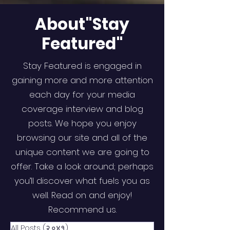
About"Stay
Featured"
Stay Featured is engaged in
gaining more and more attention
each day for your media
coverage interview and blog
posts. We hope you enjoy
browsing our site and all of the
unique content we are going to
offer. Take a look around; perhaps
you’ll discover what fuels you as
well. Read on and enjoy!
Recommend us.
All Posts
(२,०४१)
२,०४१ posts