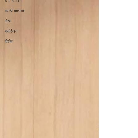
All Posts
मराठी बातम्या
लेख
मनोरंजन
विशेष