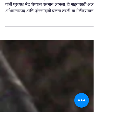
Jun 2
1 min read
नेपाळचे पहिले व माजी राष्ट्रपती डॉ. राम
बरन यादव यांचे ऐतिहासिक आशीर्वाद
नेपाळचे पहिले व माजी राष्ट्रपती Dr. Ram Baran Yadav
यांची प्रत्यक्ष भेट घेण्याचा सन्मान लाभला, ही माझ्यासाठी अत्यंत
अभिमानास्पद आणि प्रेरणादायी घटना ठरली. या भेटीदरम्यान
त्यांनी माझ्या शैक्षणिक कार्याचा, संशोधनातील योगदानाचा आणि
विविध शैक्षणिक उपलब्धींचा गौरव करत भारत-नेपाळ शैक्षणिक व
संशोधनात्मक सहकार्य अधिक दृढ करण्याची आवश्यकता
अधोरेखित केली. विशेषतः नेपाळमधील विद्यापीठांशी ज्ञान,
संशोधन आणि नवोपक्रमाच्या क्षेत्रात अधिक व्यापक सहकार्य
निर्माण करण्याचे त्यांनी आवाहन केले. य