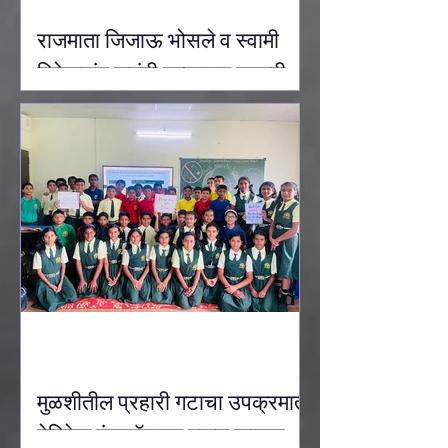
राजमाता जिजाऊ भोसले व स्वामी
विवेकानंद जयंती उत्साहात साजरी
करण्यात आली.
मुळशीतील प्रहारी गटाचा उपक्रमात
हेरिटेज इंटरनॅशनल स्कूल कासार