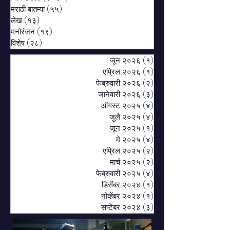
मराठी बातम्या
(५५)
५५ posts
लेख
(१३)
१३ posts
मनोरंजन
(१९)
१९ posts
विशेष
(२८)
२८ posts
जून २०२६
(१)
१ post
एप्रिल २०२६
(१)
१ post
फेब्रुवारी २०२६
(२)
२ posts
जानेवारी २०२६
(३)
३ posts
ऑगस्ट २०२५
(४)
४ posts
जुलै २०२५
(४)
४ posts
जून २०२५
(१)
१ post
मे २०२५
(४)
४ posts
एप्रिल २०२५
(२)
२ posts
मार्च २०२५
(२)
२ posts
फेब्रुवारी २०२५
(४)
४ posts
डिसेंबर २०२४
(१)
१ post
नोव्हेंबर २०२४
(१)
१ post
सप्टेंबर २०२४
(३)
३ posts