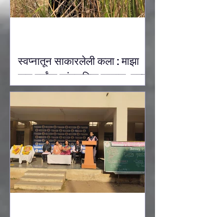
स्वप्नातून साकारलेली कला : माझा
पाच वर्षांचा सांस्कृतिक प्रवास: उल्का
देवऱुखकर