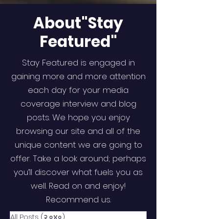
About"Stay
Featured"
Stay Featured is engaged in
gaining more and more attention
each day for your media
coverage interview and blog
posts. We hope you enjoy
browsing our site and all of the
unique content we are going to
offer. Take a look around; perhaps
you’ll discover what fuels you as
well. Read on and enjoy!
Recommend us.
All Posts
(२,०४०)
२,०४० posts