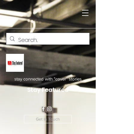
stay connected with "cover" stories
Stay Featured
Get In Touch