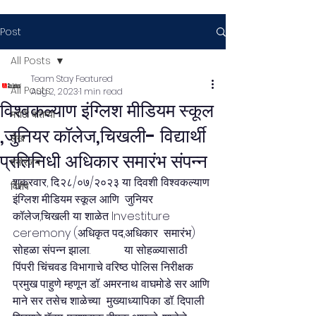
Post
All Posts
Team Stay Featured
All Posts
Aug 2, 2023
1 min read
विश्वकल्याण इंग्लिश मीडियम स्कूल
मराठी बातम्या
,जुनियर कॉलेज,चिखली- विद्यार्थी
लेख
प्रतिनिधी अधिकार समारंभ संपन्न
मनोरंजन
शुक्रवार, दि.२८/०७/२०२३ या दिवशी विश्वकल्याण 
विशेष
इंग्लिश मीडियम स्कूल आणि  जुनियर 
कॉलेज,चिखली या शाळेत Investiture 
ceremony (अधिकृत पद,अधिकार  समारंभ) 
सोहळा संपन्न झाला.            या सोहळ्यासाठी 
पिंपरी चिंचवड विभागाचे वरिष्ठ पोलिस निरीक्षक  
प्रमुख पाहुणे म्हणून डॉ. अमरनाथ वाघमोडे सर आणि 
माने सर तसेच शाळेच्या  मुख्याध्यापिका डॉ. दिपाली 