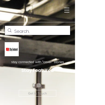
stay connected with "cover" stories
Stay Featured
Get In Touch