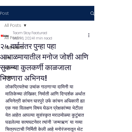
Post
All Posts
Team Stay Featured
All Posts
Mar 16, 2024
1 min read
२५ वर्षानंतर पुन्हा पहा
मराठी बातम्या
आभाळमायातील मनोज जोशी आणि
लेख
सुकन्या कुलकर्णी काळजाला
मनोरंजन
भिडणारा अभिनय!
विशेष
लोकप्रियतेचा उचांक गाठणाऱ्या दामिनी या 
मालिकेच्या लेखिका, निर्माती आणि दिग्दर्शक अर्थात 
अभिनेत्री कांचन घारपुरे उर्फ कांचन अधिकारी ह्या 
एक नवा विलक्षण विषय घेऊन प्रेक्षकांच्या भेटीला 
येत आहेत. आपल्या सुसंस्कृत मराठमोळ्या कुटुंबात 
घडलेल्या सत्यघटनेवर त्यांनी 'जन्मऋण' या नव्या 
चित्रपटाची निर्मिती केली आहे. मनोरंजनातून थेट 