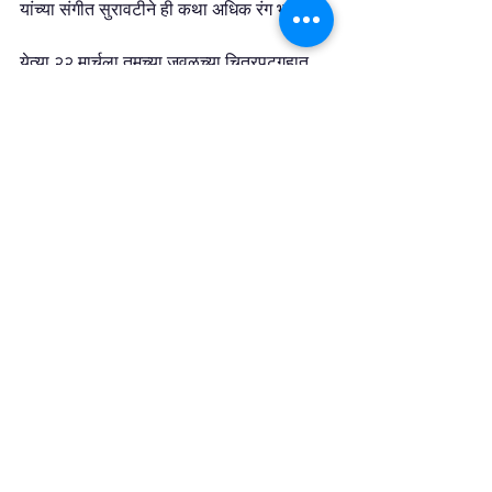
यांच्या संगीत सुरावटीने ही कथा अधिक रंग भरते.
येत्या २२ मार्चला तुमच्या जवळच्या चित्रपटगृहात 
जाऊन हा चित्रपट नक्की पहा व नवीन दृष्टिकोन 
मिळवा.
Marathi Content
चित्रपट
मनोरंजन
मराठी बातम्या
See All
Recent Posts