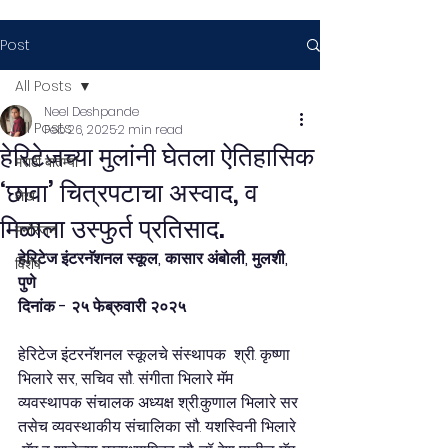
Post
All Posts
Neel Deshpande
All Posts
Feb 26, 2025
2 min read
हेरिटेजच्या मुलांनी घेतला ऐतिहासिक
मराठी बातम्या
‘छावा’ चित्रपटाचा अस्वाद, व
लेख
मिळाला उस्फुर्त प्रतिसाद.
मनोरंजन
हेरिटेज इंटरनॅशनल स्कूल, कासार अंबोली, मुलशी, 
विशेष
पुणे
दिनांक - २५ फेब्रुवारी २०२५
हेरिटेज इंटरनॅशनल स्कूलचे संस्थापक  श्री. कृष्णा 
भिलारे सर, सचिव सौ. संगीता भिलारे मॅम 
व्यवस्थापक संचालक अध्यक्ष श्री.कुणाल भिलारे सर 
तसेच व्यवस्थाकीय संचालिका सौ. यशस्विनी भिलारे 