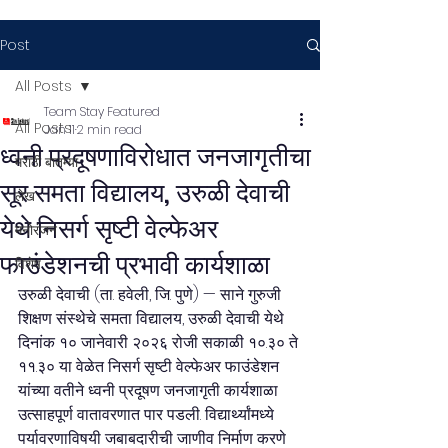
Post
All Posts
Team Stay Featured
All Posts
Jan 11
2 min read
ध्वनी प्रदूषणाविरोधात जनजागृतीचा
मराठी बातम्या
सूर समता विद्यालय, उरुळी देवाची
लेख
येथे निसर्ग सृष्टी वेल्फेअर
मनोरंजन
फाउंडेशनची प्रभावी कार्यशाळा
विशेष
उरुळी देवाची (ता. हवेली, जि. पुणे) — साने गुरुजी 
शिक्षण संस्थेचे समता विद्यालय, उरुळी देवाची येथे 
दिनांक १० जानेवारी २०२६ रोजी सकाळी १०.३० ते 
११.३० या वेळेत निसर्ग सृष्टी वेल्फेअर फाउंडेशन 
यांच्या वतीने ध्वनी प्रदूषण जनजागृती कार्यशाळा 
उत्साहपूर्ण वातावरणात पार पडली. विद्यार्थ्यांमध्ये 
पर्यावरणाविषयी जबाबदारीची जाणीव निर्माण करणे 