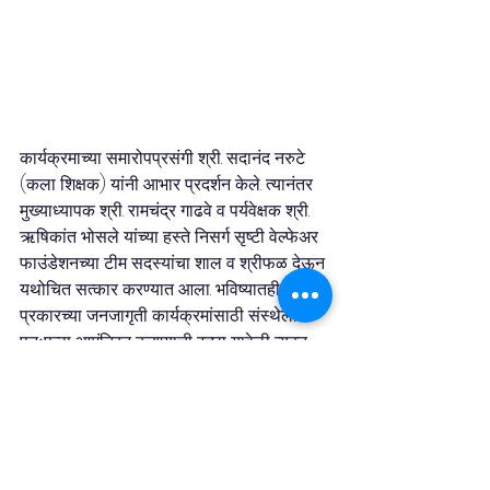
कार्यक्रमाच्या समारोपप्रसंगी श्री. सदानंद नरुटे 
(कला शिक्षक) यांनी आभार प्रदर्शन केले. त्यानंतर 
मुख्याध्यापक श्री. रामचंद्र गाढवे व पर्यवेक्षक श्री. 
ऋषिकांत भोसले यांच्या हस्ते निसर्ग सृष्टी वेल्फेअर 
फाउंडेशनच्या टीम सदस्यांचा शाल व श्रीफळ देऊन 
यथोचित सत्कार करण्यात आला. भविष्यातही अशा 
प्रकारच्या जनजागृती कार्यक्रमांसाठी संस्थेला 
पुनःपुन्हा आमंत्रित करण्याची इच्छा यावेळी व्यक्त 
करण्यात आली.
या यशस्वी कार्यशाळेत सुमारे ९०० विद्यार्थी तसेच 
२० शिक्षक व सेवक वर्ग सहभागी झाले होते. सदर 
ध्वनी प्रदूषण जनजागृती कार्यशाळा शाळेचे 