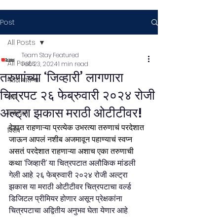
Post
All Posts
Team Stay Featured
All Posts
Feb 23, 2024
1 min read
तरुणांच्या ‘जिव्हारी’ लागणारा
मराठी बातम्या
चित्रपट २६ फेब्रुवारी २०२४ रोजी
लेख
अल्ट्रा झकास मराठी ओटीटीवर!
मनोरंजन
देशात राहणाऱ्या प्रत्येक उभरत्या तरुणाचं परदेशात 
विशेष
जाऊन आपलं नशीब अजमावून पहाण्याचं स्वप्न 
असतं. परदेशात राहणाऱ्या अशाच एका तरुणाची 
कथा ‘
जिव्हारी’ या चित्रपटात अलौकिक मांडली 
गेली आहे. २६ फेब्रुवारी २०२४ रोजी अल्ट्रा 
झकास या मराठी ओटीटीवर चित्रपटाचा वर्ल्ड 
डिजिटल प्रीमियर होणार असून प्रेक्षकांना 
चित्रपटाचा अद्वितीय अनुभव घेता येणार आहे.