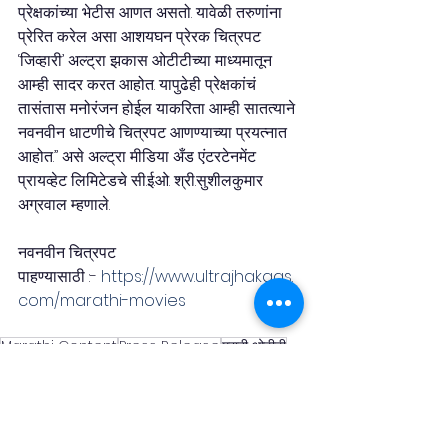
प्रेक्षकांच्या भेटीस आणत असतो. यावेळी तरुणांना 
प्रेरित करेल असा आशयघन प्रेरक चित्रपट 
‘जिव्हारी’ अल्ट्रा झकास ओटीटीच्या माध्यमातून 
आम्ही सादर करत आहोत. यापुढेही प्रेक्षकांचं 
तासंतास मनोरंजन होईल याकरिता आम्ही सातत्याने 
नवनवीन धाटणीचे चित्रपट आणण्याच्या प्रयत्नात 
आहोत.” असे अल्ट्रा मीडिया अँड एंटरटेनमेंट 
प्रायव्हेट लिमिटेडचे सी.ई.ओ. श्री.सुशीलकुमार 
अग्रवाल म्हणाले.
नवनवीन चित्रपट 
पाहण्यासाठी :- 
https://www.ultrajhakaas.
com/marathi-movies
Marathi Content
Press Release
मराठी ओटीटी
मनोरंजन
मराठी बातम्या