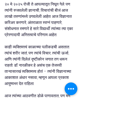
२० मे २०२५ रोजी ते आपल्यातून निघून गेले. पण 
त्यांनी रुजवलेली ज्ञानाची, विचारांची बीजं आज 
लाखो तरुणांमध्ये उगवलेली आहेत. आज विज्ञानात 
करिअर करणारे, अंतराळात स्वप्नं पाहणारे, 
संशोधनात रमणारे हे सारे विद्यार्थी त्यांच्या त्या एका 
प्रेरणादायी अस्तित्वाचे परिणाम आहेत.
काही व्यक्तिमत्त्वं काळाच्या पलीकडची असतात. 
त्यांचं शरीर जातं, पण त्यांचे विचार, त्यांची ऊर्जा, 
आणि त्यांनी दिलेलं दृष्टीकोन जगात तग धरून 
राहतो. डॉ. नारळीकर हे असंच एक तेजस्वी 
ताऱ्यासारखं व्यक्तिमत्त्व होतं – त्यांनी विज्ञानाच्या 
आकाशात अंधार नसावा, म्हणून आपला प्रकाश 
आयुष्यभर देत राहिला.
आज त्यांच्या आठवणीत डोळे पाणावतात, पण मन 
मात्र गर्वानं भरून जातं – की आपण अशा काळात 
जन्मलो, ज्या काळात डॉ. जयंत नारळीकर होते. 