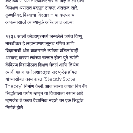
कंटाळवाणं, पण नारळीकर सरांनी विज्ञानाला एका 
विलक्षण थरारात बदलून टाकलं. अंतराळ, तारे, 
कृष्णविवर, विश्वाचा विस्तार – या कल्पनाच 
आपल्यासाठी त्यांच्यामुळे अस्तित्वात आल्या.
१९३८ साली कोल्हापूरमध्ये जन्मलेले जयंत विष्णू 
नारळीकर हे लहानपणापासूनच गणित आणि 
विज्ञानाची ओढ बाळगणारे. त्यांच्या वडिलांचाही 
अभ्यासू वारसा त्यांच्या रक्तात होता. पुढे त्यांनी 
केंब्रिज विद्यापीठात शिक्षण घेतलं आणि तिथेच 
त्यांनी महान खगोलशास्त्रज्ञ सर फ्रेड हॉयल 
यांच्यासोबत काम करत "Steady State 
Theory" निर्माण केली. आज साऱ्या जगात बिग बँग 
सिद्धांताला पर्याय म्हणून या विचाराला स्थान आहे. 
म्हणजेच ते फक्त वैज्ञानिक नव्हते, तर एक सिद्धांत 
निर्माते होते.