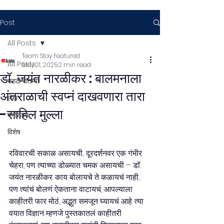
Post
All Posts
Team Stay Featured
All Posts
May 21, 2025
2 min read
डॉ. जयंत नारळीकर : बालमनाला
मराठी बातम्या
अंतराळाची स्वप्नं दाखवणारा तारा
लेख
-साहिल मुल्ला
मनोरंजन
विशेष
रविवारची सकाळ असायची... दूरदर्शनवर एक गंभीर 
चेहरा, पण त्याच्या डोळ्यात चमक असायची – डॉ. 
जयंत नारळीकर. काय बोलायचे ते कळायचं नाही, 
पण त्यांचं बोलणं ऐकताना वाटायचं, आपल्याला 
काहीतरी फार मोठं, अद्भुत समजून घ्यायचं आहे. त्या 
वयात विज्ञान म्हणजे पुस्तकातलं काहीतरी 