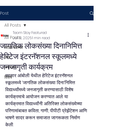
Post
All Posts
Team Stay Featured
All Posts
Jul 13, 2025
1 min read
जागतिक लोकसंख्या दिनानिमित्त
मराठी बातम्या
हेरिटेज इंटरनॅशनल स्कूलमध्ये
लेख
जनजागृती कार्यक्रम
मनोरंजन
कासार आंबोली येथील हेरिटेज इंटरनॅशनल 
विशेष
स्कूलमध्ये ‘जागतिक लोकसंख्या दिना’निमित्त 
विद्यार्थ्यांमध्ये जनजागृती करण्यासाठी विशेष 
कार्यक्रमाचे आयोजन करण्यात आले. या 
कार्यक्रमात विद्यार्थ्यांनी अतिरिक्त लोकसंख्येच्या 
परिणामांबाबत कविता, गाणी, पीपीटी प्रेझेंटेशन आणि 
भाषणे सादर करून समाजात जागरूकता निर्माण 
केली.