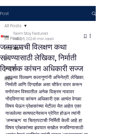
Post
All Posts
Team Stay Featured
All Posts
Feb 26, 2024
1 min read
जन्मऋणची विलक्षण कथा
मराठी बातम्या
सांगण्यासाठी लेखिका, निर्माती
लेख
दिग्दर्शक कांचन अधिकारी सज्ज
मनोरंजन
आपल्या विलक्षण कलागुणांनी अभिनेत्री, लेखिका, 
विशेष
निर्माती आणि दिग्दर्शक असा चौफेर वावर करून 
मनोरंजन विश्वातील अनेक विक्रम नावावर 
नोंदविणाऱ्या कांचन अधिकारी एक अत्यंत वेगळा 
विषय घेऊन प्रेक्षकांच्या भेटीला येत आहेत. एका 
गाजलेल्या सत्यघटनेवरून प्रेरित होऊन त्यांनी 
'जन्मऋण' या चित्रपटाची निर्मिती केली आहे. हा 
विषय प्रेक्षकांच्या हृदयात सखोल रुजविण्यासाठी 