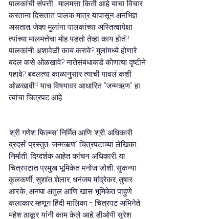
पालकांची संपत्ती,  मालमत्ता किती आहे याचा विचार 
करताना दिसतात. पालक मात्र यापासून अनभिज्ञ 
असतात. जेव्हा मुलांना पालकांच्या अस्तित्वापेक्षा 
त्यांच्या मालमत्तेचा मोह पडतो तेव्हा काय होतं? 
पालकांनी अशावेळी काय करावे? मुलांमध्ये होणारे 
बदल कसे ओळखावे? नातेसंबंधाकडे कोणत्या दृष्टीने 
पहावे? बदलत्या काळानुसार त्याची पावलं कशी 
ओळखावी? याच विषयावर आधारित "जन्मऋण" हा 
त्यांचा चित्रपट आहे.
‘श्री गणेश फिल्म्स’ निर्मित आणि ‘श्री. अधिकारी 
ब्रदर्स’ प्रस्तुत 'जन्मऋण' चित्रपटाच्या लेखिका, 
निर्माती, दिग्दर्शक आहेत कांचन अधिकारी. या 
चित्रपटात प्रमुख भूमिकेत मनोज जोशी, सुकन्या 
कुलकर्णी, सुशांत शेलार, धनंजय मांद्रेकर, तुषार 
आर.के., अनघा अतुल आणि खास भूमिकेत पाहुणे 
कलाकार म्हणून हिंदी मालिका - चित्रपट अभिनेते 
महेश ठाकूर यांनी काम केले आहे. डीओपी सुरेश 